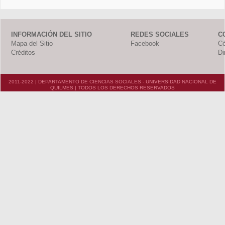
INFORMACIÓN DEL SITIO
REDES SOCIALES
C
Mapa del Sitio
Facebook
Có
Créditos
Di
2011-2022 | DEPARTAMENTO DE CIENCIAS SOCIALES - UNIVERSIDAD NACIONAL DE
QUILMES | TODOS LOS DERECHOS RESERVADOS