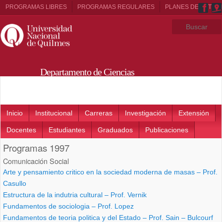
PROGRAMAS LIBRES
PROGRAMAS REGULARES
PLANES DE ESTUD
Departamento de Ciencias
Sociales
Main menu
Inicio
Institucional
Carreras
Investigación
Extensión
Docentes
Estudiantes
Graduados
Publicaciones
Programas 1997
Comunicación Social
Arte y pensamiento critico en la sociedad moderna de masas – Prof.
Casullo
Estructura de la indutria cultural – Prof. Vernik
Fundamentos de sociologia – Prof. Lopez
Fundamentos de teoria politica y del Estado – Prof. Sain – Bulcourf