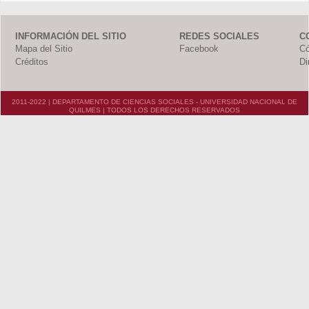
INFORMACIÓN DEL SITIO
REDES SOCIALES
C
Mapa del Sitio
Facebook
Có
Créditos
Di
2011-2022 | DEPARTAMENTO DE CIENCIAS SOCIALES - UNIVERSIDAD NACIONAL DE
QUILMES | TODOS LOS DERECHOS RESERVADOS