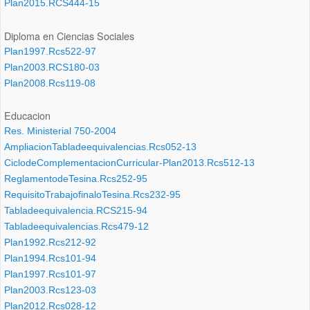
Plan2015.RCS444-15
Diploma en Ciencias Sociales
Plan1997.Rcs522-97
Plan2003.RCS180-03
Plan2008.Rcs119-08
Educacion
Res. Ministerial 750-2004
AmpliacionTabladeequivalencias.Rcs052-13
CiclodeComplementacionCurricular-Plan2013.Rcs512-13
ReglamentodeTesina.Rcs252-95
RequisitoTrabajofinaloTesina.Rcs232-95
Tabladeequivalencia.RCS215-94
Tabladeequivalencias.Rcs479-12
Plan1992.Rcs212-92
Plan1994.Rcs101-94
Plan1997.Rcs101-97
Plan2003.Rcs123-03
Plan2012.Rcs028-12