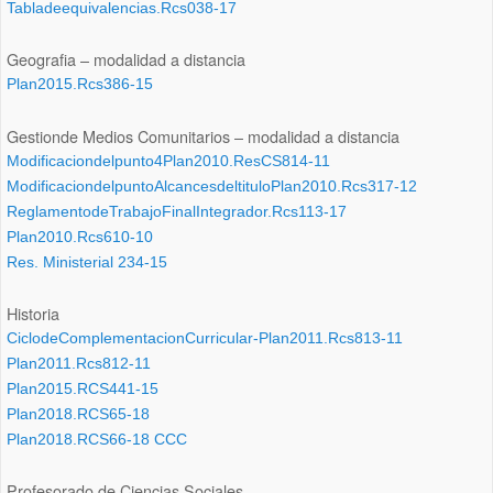
Tabladeequivalencias.Rcs038-17
Geografia – modalidad a distancia
Plan2015.Rcs386-15
Gestionde Medios Comunitarios – modalidad a distancia
Modificaciondelpunto4Plan2010.ResCS814-11
ModificaciondelpuntoAlcancesdeltituloPlan2010.Rcs317-12
ReglamentodeTrabajoFinalIntegrador.Rcs113-17
Plan2010.Rcs610-10
Res. Ministerial 234-15
Historia
CiclodeComplementacionCurricular-Plan2011.Rcs813-11
Plan2011.Rcs812-11
Plan2015.RCS441-15
Plan2018.RCS65-18
Plan2018.RCS66-18 CCC
Profesorado de Ciencias Sociales