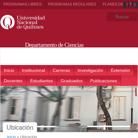
PROGRAMAS LIBRES
PROGRAMAS REGULARES
PLANES DE ESTUD
Departamento de Ciencias
Sociales
Main menu
Inicio
Institucional
Carreras
Investigación
Extensión
Docentes
Estudiantes
Graduados
Publicaciones
Ubicación
Inicio
»
Ubicación