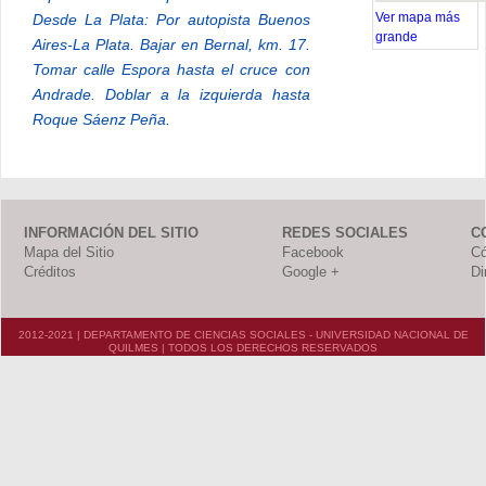
Desde La Plata: Por autopista Buenos
Ver mapa más
grande
Aires-La Plata. Bajar en Bernal, km. 17.
Tomar calle Espora hasta el cruce con
Andrade. Doblar a la izquierda hasta
Roque Sáenz Peña.
INFORMACIÓN DEL SITIO
REDES SOCIALES
C
Mapa del Sitio
Facebook
Có
Créditos
Google +
Di
2012-2021 | DEPARTAMENTO DE CIENCIAS SOCIALES - UNIVERSIDAD NACIONAL DE
QUILMES | TODOS LOS DERECHOS RESERVADOS