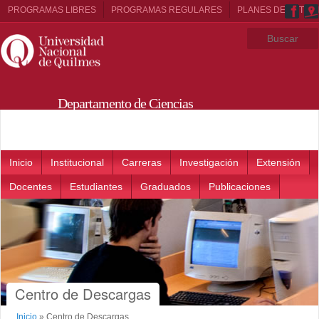
PROGRAMAS LIBRES
PROGRAMAS REGULARES
PLANES DE ESTUD
Departamento de Ciencias
Sociales
Main menu
Inicio
Institucional
Carreras
Investigación
Extensión
Docentes
Estudiantes
Graduados
Publicaciones
Centro de Descargas
Inicio
»
Centro de Descargas